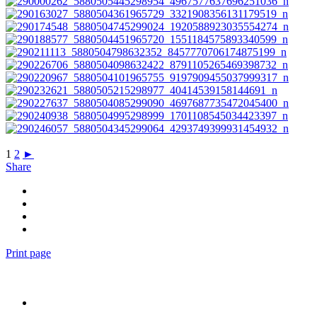
1
2
►
Share
Print page